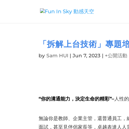
「拆解上台技術」專題培
by
Sam HUI
|
Jun 7, 2023
|
+公開活動
“
你的溝通能力，決定生命的精彩
”
–
人性的
無論你是教師、企業主管，還普通員工，
面試，甚至見伴侶家長等，卓越表達人人