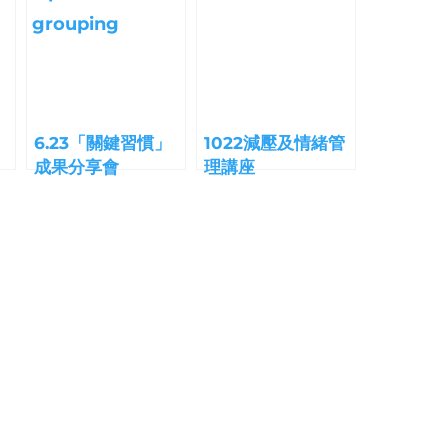
6.23「關鍵習慣」
1022減壓及情緒管
成果分享會
理講座