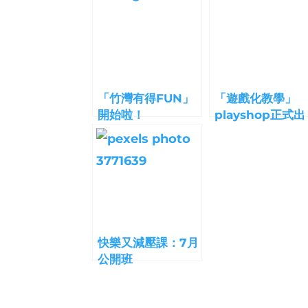
「竹灣有得FUN」
「遊戲化教學」
開始啦！
playshop正式出
爐！
快樂又減壓課：7月
公開班