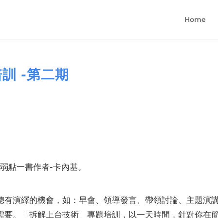
Home
訓 -第二期
弱點一書作者-卡內基。
總有演繹的機會，如：早會、領導發言、帶領討論、主題演
需要。「拆解上台技術」專題培訓，以一天時間，針對你在