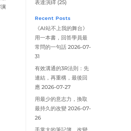
表達演繹
(25)
解演
Recent Posts
《AI站不上我的舞台》
用一本書，回答學員最
常問的一句話
2026-07-
31
有效溝通的3R法則：先
連結，再重構，最後回
應
2026-07-27
用最少的意志力，換取
最持久的改變
2026-07-
26
手掌大的筆記簿，改變