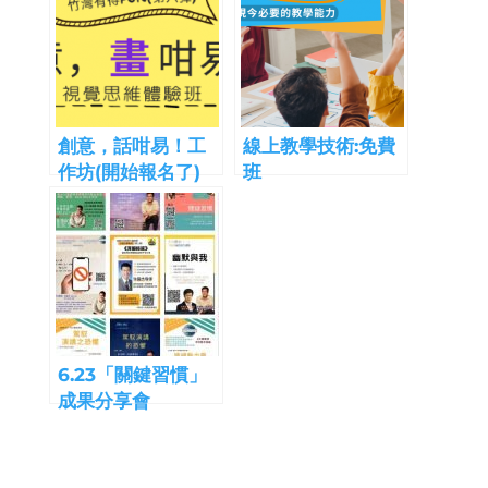
創意，話咁易！工
線上教學技術:免費
作坊(開始報名了)
班
6.23「關鍵習慣」
成果分享會