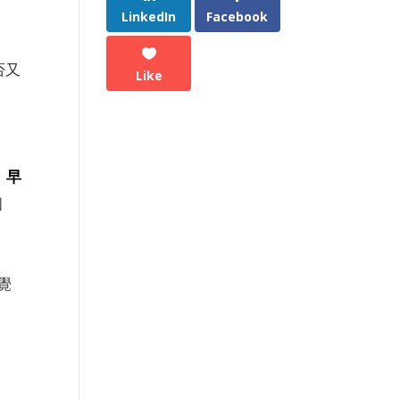
LinkedIn
Facebook
否又
Like
、早
個
覺