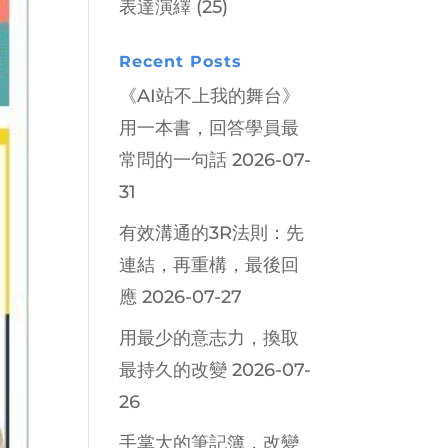
表達演繹
(25)
Recent Posts
《AI站不上我的舞台》
用一本書，回答學員最
常問的一句話
2026-07-
31
有效溝通的3R法則：先
連結，再重構，最後回
應
2026-07-27
用最少的意志力，換取
最持久的改變
2026-07-
26
手掌大的筆記簿，改變