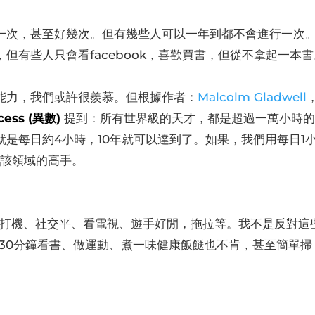
一次，甚至好幾次。但有幾些人可以一年到都不會進行一次
但有些人只會看facebook，喜歡買書，但從不拿起一本書
能力，我們或許很羨慕。但根據作者：
Malcolm Gladwell
ccess (異數)
提到：所有世界級的天才，都是超過一萬小時
是每日約4小時，10年就可以達到了。如果，我們用每日1
為該領域的高手。
打機、社交平、看電視、遊手好閒，拖拉等。我不是反對這
30分鐘看書、做運動、煮一味健康飯餸也不肯，甚至簡單掃
。