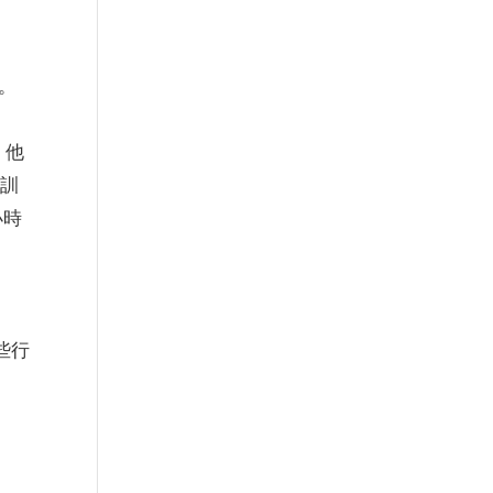
。
。
，他
的訓
小時
些行