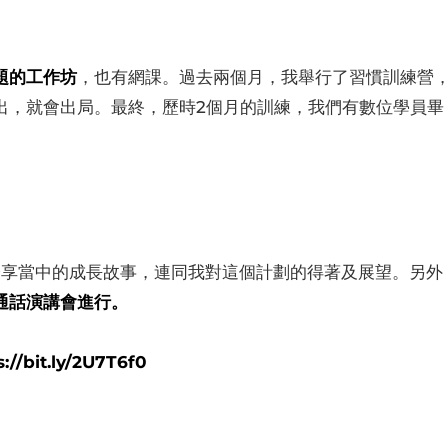
題的工作坊
，也有網課。過去兩個月，我舉行了習慣訓練營
出，就會出局。最終，歷時2個月的訓練，我們有數位學員畢
員會分享當中的成長故事，連同我對這個計劃的得著及展望。另外
通話演講會進行。
://bit.ly/2U7T6f0