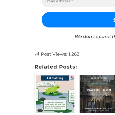
We don’t spam! 
Post Views:
1,263
Related Posts: