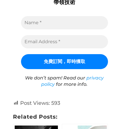
帶領技術
We don’t spam! Read our
privacy
policy
for more info.
Post Views:
593
Related Posts: