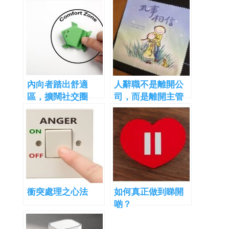
內向者踏出舒適
人辭職不是離開公
區，擴闊社交圈
司，而是離開主管
(二)Comfort-
zone
衝突處理之心法
如何真正做到睇開
啲？