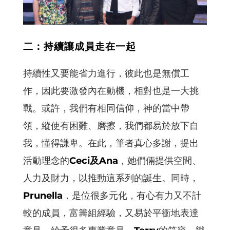
二：持續讓成員走在一起
持續性又要能省力進行，彼此也是無償工
作，因此要激發內在動機，相對也是一大挑
戰。或許，我們有相同信仰，神的當中帶
領，縱使有困難、磨擦，我們都易於放下自
我，懂得謙卑。在此，筆者真心多謝，提出
活動理念的
Ceci及Ana
，她們倆提供空間、
人力及財力，以推動這系列的誕生。同時，
Prunella
，是位很多元化，有心有力又不計
較的成員，富籌組經驗，又易於平衝地表達