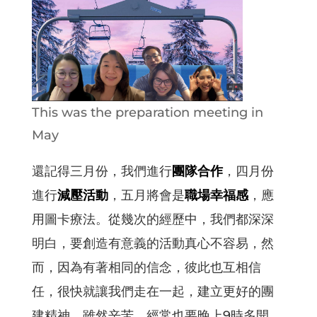
This was the preparation meeting in
May
還記得三月份，我們進行
團隊合作
，四月份
進行
減壓活動
，五月將會是
職場幸福感
，應
用圖卡療法。從幾次的經歷中，我們都深深
明白，要創造有意義的活動真心不容易，然
而，因為有著相同的信念，彼此也互相信
任，很快就讓我們走在一起，建立更好的團
建精神。雖然辛苦，經常也要晚上9時多開