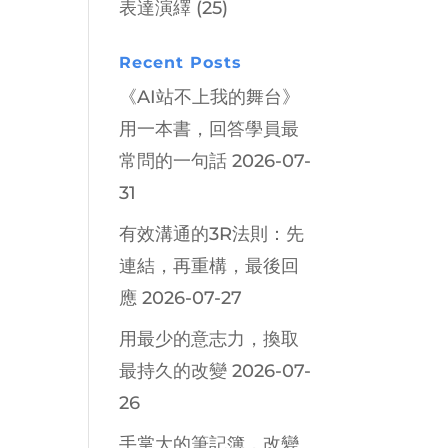
表達演繹
(25)
Recent Posts
《AI站不上我的舞台》
用一本書，回答學員最
常問的一句話
2026-07-
31
有效溝通的3R法則：先
連結，再重構，最後回
應
2026-07-27
用最少的意志力，換取
最持久的改變
2026-07-
26
手掌大的筆記簿，改變