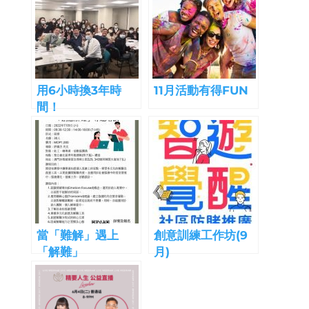
用6小時換3年時
11月活動有得FUN
間！
當「難解」遇上
創意訓練工作坊(9
「解難」
月)